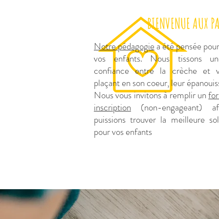
BIENVENUE AUX P
Notre pédagogie
a été pensée pour
vos enfants. Nous tissons un
confiance entre la crèche et
plaçant en son coeur, leur épanou
Nous vous invitons à remplir un
fo
inscription
(non-engageant) a
puissions trouver la meilleure so
pour vos enfants