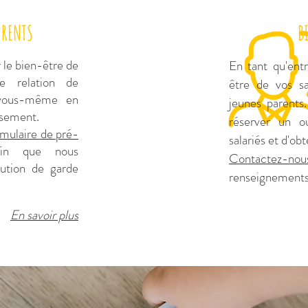
ARENTS
B
 le bien-être de
En tant qu'ent
e relation de
être de vos s
 vous-même en
jeunes parents.
issement.
réserver un o
rmulaire de pré-
salariés et d'ob
fin que nous
Contactez-nou
lution de garde
renseignement
En savoir plus