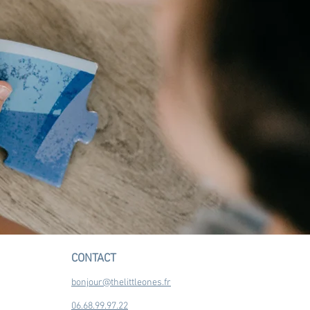
CONTACT
bonjour@thelittleones.fr
06.68.99.97.22