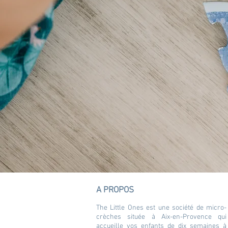
A PROPOS
The Little Ones est une société de micro-
crèches située à Aix-en-Provence qui
accueille vos enfants de dix semaines à