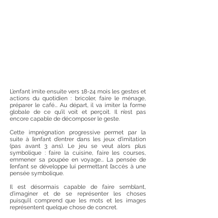
L’enfant imite ensuite vers 18-24 mois les gestes et
actions du quotidien : bricoler, faire le ménage,
préparer le café... Au départ, il va imiter la forme
globale de ce qu’il voit et perçoit. Il n’est pas
encore capable de décomposer le geste.
Cette imprégnation progressive permet par la
suite à l’enfant d’entrer dans les jeux d’imitation
(pas avant 3 ans). Le jeu se veut alors plus
symbolique : faire la cuisine, faire les courses,
emmener sa poupée en voyage... La pensée de
l’enfant se développe lui permettant l’accès à une
pensée symbolique.
Il est désormais capable de faire semblant,
d’imaginer et de se représenter les choses
puisqu’il comprend que les mots et les images
représentent quelque chose de concret.