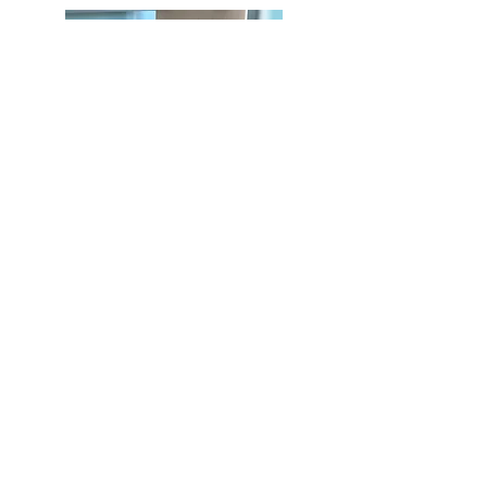
A PROPOS
The Little Ones est une société de micro-
crèches située à Aix-en-Provence qui accueille
vos enfants de dix semaines à quatre ans.
Mentions légales
PRE-INSCRIPTION
Dans un souci de proximité et de qualité, nos
places sont limitées. N'hésitez pas à vous pré-