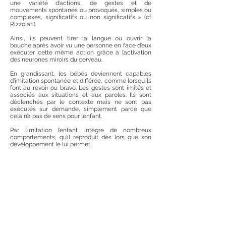
une variété d’actions, de gestes et de
mouvements spontanés ou provoqués, simples ou
complexes, significatifs ou non significatifs » (cf
Rizzolati).
Ainsi, ils peuvent tirer la langue ou ouvrir la
bouche après avoir vu une personne en face d’eux
exécuter cette même action grâce à l’activation
des neurones miroirs du cerveau.
En grandissant, les bébés deviennent capables
d’imitation spontanée et différée, comme lorsqu’ils
font au revoir ou bravo. Les gestes sont imités et
associés aux situations et aux paroles. Ils sont
déclenchés par le contexte mais ne sont pas
exécutés sur demande, simplement parce que
cela n’a pas de sens pour l’enfant.
Par l’imitation l’enfant intègre de nombreux
comportements, qu’il reproduit dès lors que son
développement le lui permet.