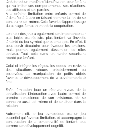
L’adulte est un modèle d’identification pour l’enfant
qui va imiter ses comportements, ses réactions,
ses attitudes et ses paroles.
A la crèche, l’imitation entre enfants permet de
s’identifier à l’autre en faisant comme lui, et de se
construire soi-même. Cela favorise l’apprentissage
du partage, l’empathie et de la coopération.
Le choix des jeux a également son importance car
plus l’objet est réaliste, plus l’enfant va l’investir.
L’intérêt du jeu symbolique est multiple. En effet, il
peut servir d’exutoire pour évacuer les tensions,
mais permet également d’assimiler les rôles
sociaux. Tout cela dans un cadre sécurisant
recréé par l’enfant.
Celui-ci intègre les règles, les codes en revivant
des situations vécues précédemment ou
observées. La manipulation de petits objets
favorise le développement de la psychomotricité
fine.
Enfin, l’imitation joue un rôle au niveau de la
socialisation. L’interaction avec l’autre permet de
prendre conscience de son existence, de se
connaitre aussi soi-même et de se situer dans la
relation.
Autrement dit, le jeu symbolique est un jeu
essentiel qui favorise l’imitation, et accompagne la
construction de la personnalité de l’enfant tout
comme son développement cognitif.